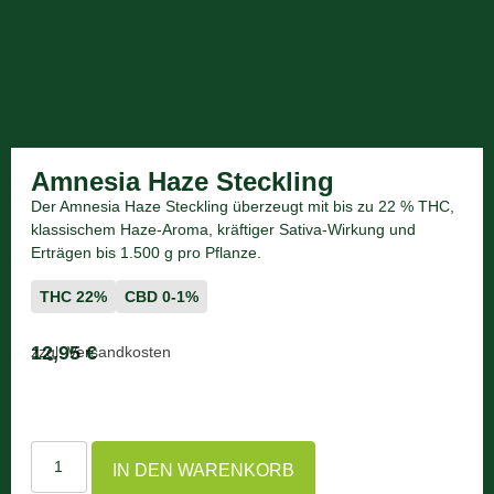
Amnesia Haze Steckling
Der Amnesia Haze Steckling überzeugt mit bis zu 22 % THC,
klassischem Haze-Aroma, kräftiger Sativa-Wirkung und
Erträgen bis 1.500 g pro Pflanze.
THC 22%
CBD 0-1%
12,95
€
zzgl. Versandkosten
18 vorrätig
IN DEN WARENKORB