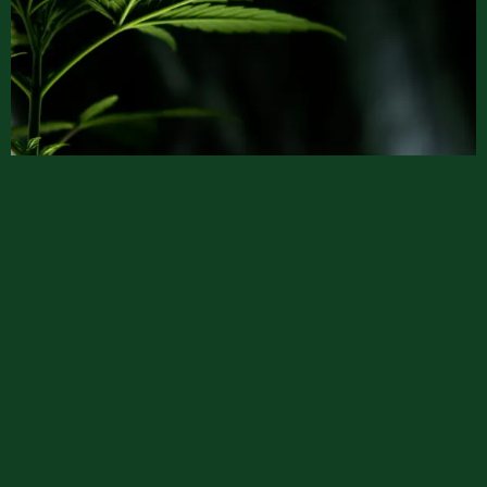
Einpflanzen
Mache ein Loch in die Erde, das groß genug ist, um die
Wurzeln aufzunehmen. Setze den Cannabis Steckling oder
die Jungpflanze vorsichtig ein und fülle das Loch mit Erde.
Drücke die Erde leicht an, aber nicht zu fest, um den
Wurzeln genügend Luft zu lassen. Der obere Teil des
Wurzelbereichs muss hierbei mit der Erde bedeckt sein.
Gießen und Pflege deiner Cannabispflanzen
Gieße die frisch eingepflanzten Cannabis Stecklinge gut,
ohne Staunässe zu verursachen. Mit den Düngen sollte erst
nachdem sie ein paar Tage wurzeln bilden konnten
begonnen werden. Hierbei sollte man erst langsam
anfangen und sich nach und nach steigern um eine