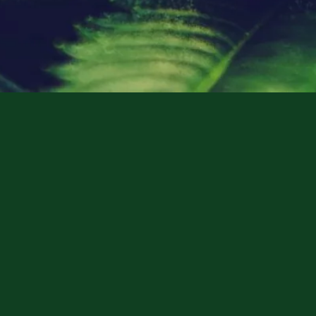
Das Cannabisgesetz (CanG)
Hier ist der betreffende Text aus CanG §1 – Unsere
Aussagen sind keine Rechtsberatung und nur allgemeine
interpretation.
Den Vollständigen Gesetzestext finden Sie unter :
www.recht.bund.de