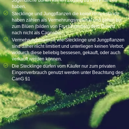
Jugendliche dürfen keinen Zugang zu den Pflanzen
haben.
Stecklinge und Jungpflanzen die keine Blütenstände
haben zählen als Vermehrungsmaterial und gelten bis
zum Blüen (bilden von Fruchtständen) dem Gesetz
nach nicht als Cannabis.
Vermehrungsmaterial wie Stecklinge und Jungpflanzen
sind daher nicht limitiert und unterliegen keinen Verbot,
wodurch diese beliebig bessesen, gekauft, oder auch
verkauft werden können.
Die Stecklinge dürfen vom Käufer nur zum privaten
Eingenverbrauch genutzt werden unter Beachtung des
CanG §1