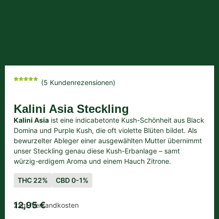
(
5
Kundenrezensionen)
Bewertet
5
mit
4.80
von 5,
basierend
auf
Kalini Asia Steckling
Kundenbewertungen
Kalini Asia
ist eine indicabetonte Kush-Schönheit aus Black
Domina und Purple Kush, die oft violette Blüten bildet. Als
bewurzelter Ableger einer ausgewählten Mutter übernimmt
unser Steckling genau diese Kush-Erbanlage – samt
würzig-erdigem Aroma und einem Hauch Zitrone.
THC 22%
CBD 0-1%
12,95
€
zzgl. Versandkosten