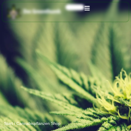
0,00
€
Start
/ Cannabispflanzen Shop